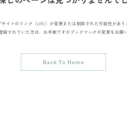
Works
探しのページは
見つかりませんで
Open House
ブサイトのリンク（URL）が変更または削除された可能性があり
Company
登録されていた方は、お手数ですがブックマークの変更をお願
Showroom
Contact
Back To Home